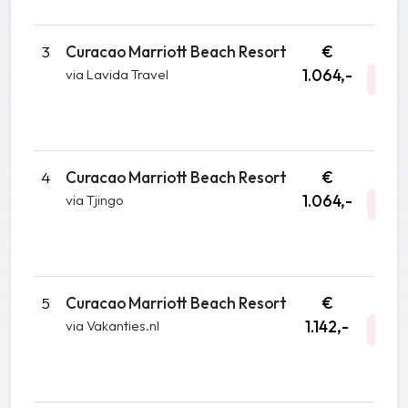
3
Curacao Marriott Beach Resort
€
No
via Lavida Travel
1.064,-
A
DA
4
Curacao Marriott Beach Resort
€
No
via Tjingo
1.064,-
A
DA
5
Curacao Marriott Beach Resort
€
Sep
via Vakanties.nl
1.142,-
A
DA