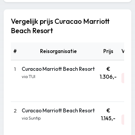
Vergelijk prijs Curacao Marriott
Beach Resort
#
Reisorganisatie
Prijs
Vert
1
Curacao Marriott Beach Resort
€
Sep
via TUI
1.306,-
A
DA
2
Curacao Marriott Beach Resort
€
No
via Suntip
1.145,-
A
DA