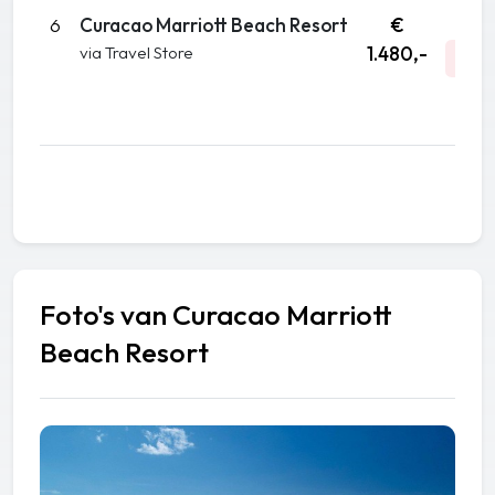
6
Curacao Marriott Beach Resort
€
Au
via Travel Store
1.480,-
A
DA
Foto's van Curacao Marriott
Beach Resort