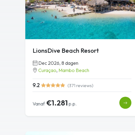
LionsDive Beach Resort
Dec 2026, 8 dagen
Curaçao
,
Mambo Beach
9.2
(371 reviews)
€1.281
Vanaf
p.p.