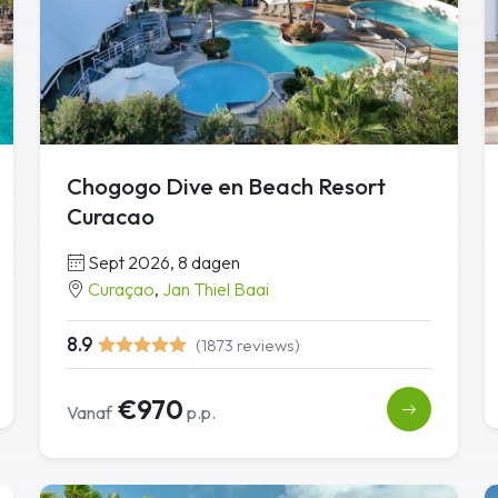
Chogogo Dive en Beach Resort
Curacao
Sept 2026, 8 dagen
Curaçao
,
Jan Thiel Baai
8.9
(1873 reviews)
€970
Vanaf
p.p.