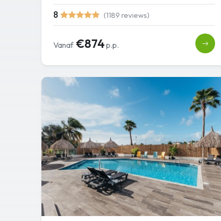
8
(1189 reviews)
€874
Vanaf
p.p.