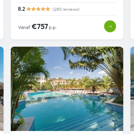
8.2
(285 reviews)
€757
Vanaf
p.p.