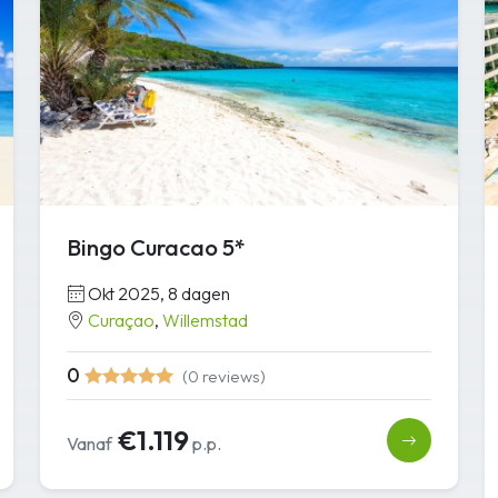
Bingo Curacao 5*
Okt 2025, 8 dagen
Curaçao
,
Willemstad
0
(0 reviews)
€1.119
Vanaf
p.p.