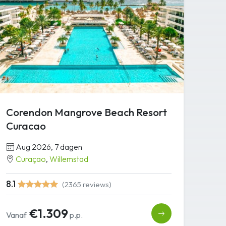
Corendon Mangrove Beach Resort
Curacao
Aug 2026, 7 dagen
Curaçao
,
Willemstad
8.1
(2365 reviews)
€1.309
Vanaf
p.p.