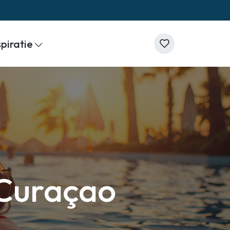
spiratie
 Curaçao