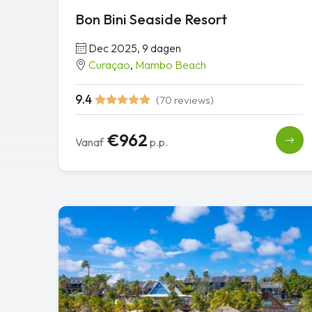
Bon Bini Seaside Resort
Dec 2025, 9 dagen
Curaçao
,
Mambo Beach
9.4
(70 reviews)
€962
Vanaf
p.p.