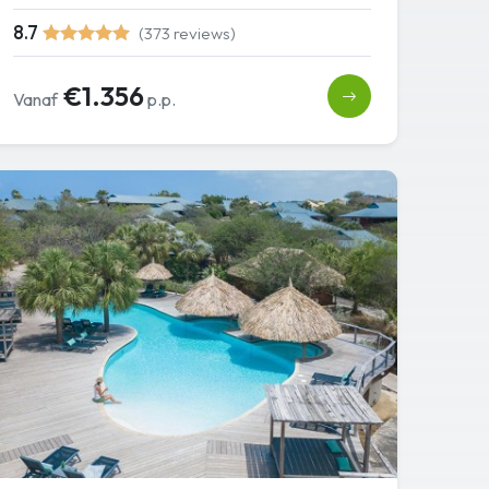
8.7
(373 reviews)
€1.356
Vanaf
p.p.