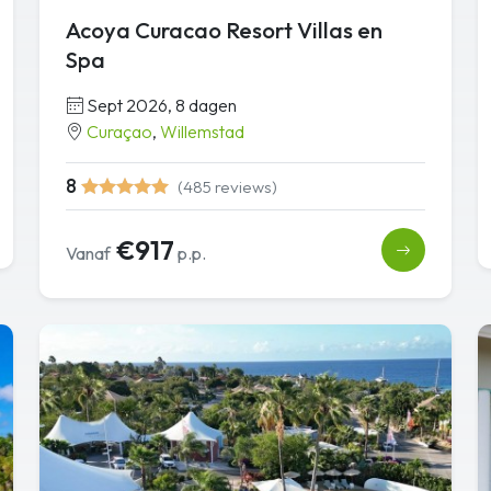
Acoya Curacao Resort Villas en
Spa
Sept 2026, 8 dagen
Curaçao
,
Willemstad
8
(485 reviews)
€917
Vanaf
p.p.