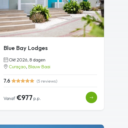
Blue Bay Lodges
Okt 2026, 8 dagen
Curaçao
,
Blauw Baai
7.6
(5 reviews)
€977
Vanaf
p.p.