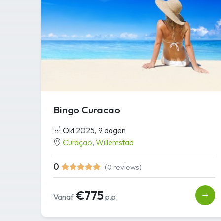
Bingo Curacao
Okt 2025, 9 dagen
Curaçao
,
Willemstad
0
(0 reviews)
€775
Vanaf
p.p.