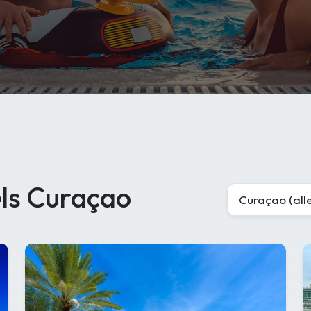
els Curaçao
Curaçao (alle