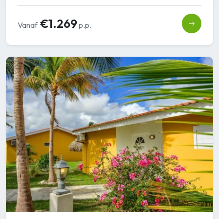
€1.269
Vanaf
p.p.