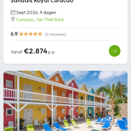
Sandals Royal Curacao
Sept 2026, 9 dagen
Curaçao
,
Jan Thiel Baai
6.9
(6 reviews)
€2.874
Vanaf
p.p.