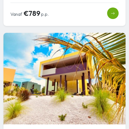
€789
Vanaf
p.p.