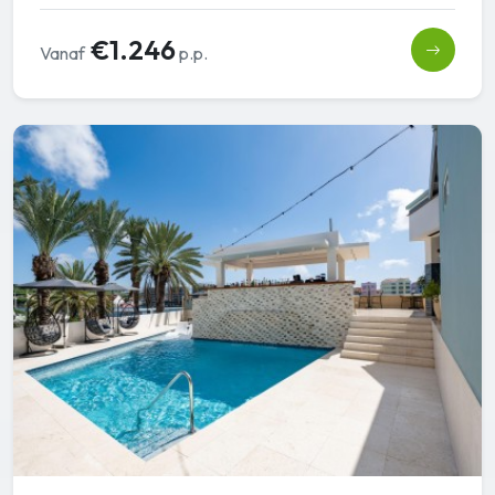
€1.246
Vanaf
p.p.