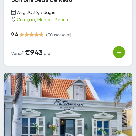
Aug 2026, 7 dagen
Curaçao
,
Mambo Beach
9.4
(70 reviews)
€943
Vanaf
p.p.