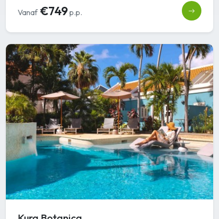
€749
Vanaf
p.p.
Kura Botanica