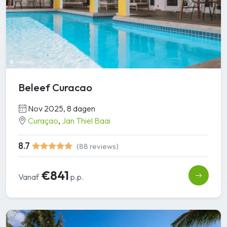
Beleef Curacao
Nov 2025, 8 dagen
Curaçao
,
Jan Thiel Baai
8.7
(88 reviews)
€841
Vanaf
p.p.