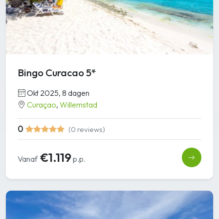
Bingo Curacao 5*
Okt 2025, 8 dagen
Curaçao
,
Willemstad
0
(0 reviews)
€1.119
Vanaf
p.p.