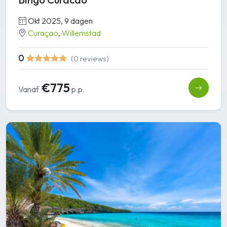
Okt 2025, 9 dagen
Curaçao
,
Willemstad
0
(0 reviews)
€775
Vanaf
p.p.