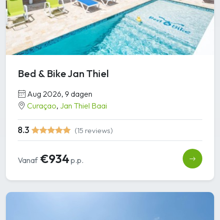
Bed & Bike Jan Thiel
Aug 2026, 9 dagen
Curaçao
,
Jan Thiel Baai
8.3
(15 reviews)
€934
Vanaf
p.p.