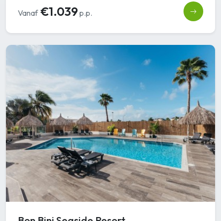
€1.039
Vanaf
p.p.
Bon Bini Seaside Resort