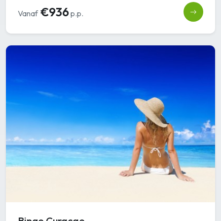
€936
Vanaf
p.p.
Bingo Curacao