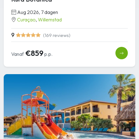
Aug 2026, 7 dagen
Curaçao
,
Willemstad
9
(169 reviews)
€859
Vanaf
p.p.