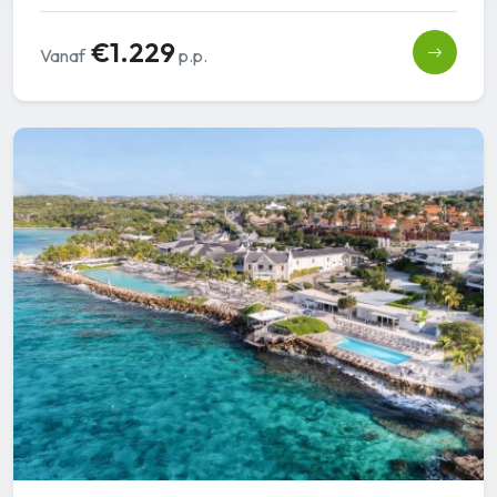
€1.229
Vanaf
p.p.