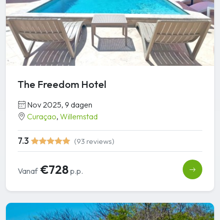
The Freedom Hotel
Nov 2025, 9 dagen
Curaçao
,
Willemstad
7.3
(93 reviews)
€728
Vanaf
p.p.